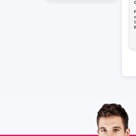
c
C
E