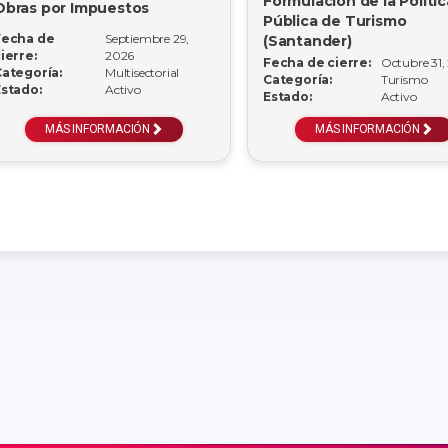
Formulación de la Polític
Obras por Impuestos
Pública de Turismo
Fecha de
Septiembre 29,
(Santander)
ierre:
2026
Fecha de cierre:
Octubre 31,
ategoría:
Multisectorial
Categoría:
Turismo
stado:
Activo
Estado:
Activo
MÁS INFORMACIÓN
MÁS INFORMACIÓN