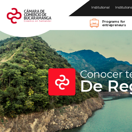
Institutional
Institution
Programs for
entrepreneurs
Conocer 
De Re