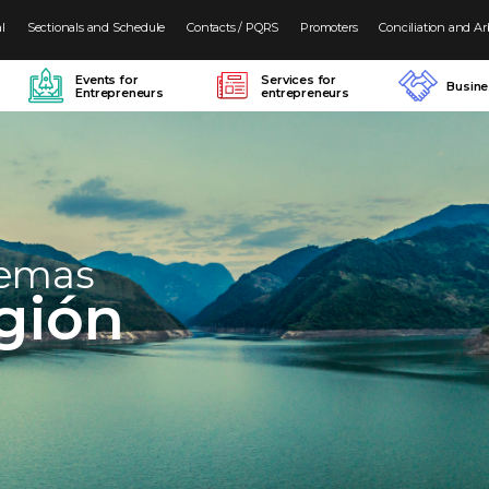
al
Sectionals and Schedule
Contacts / PQRS
Promoters
Conciliation and Ar
Events for
Services for
Busin
Entrepreneurs
entrepreneurs
temas
gión