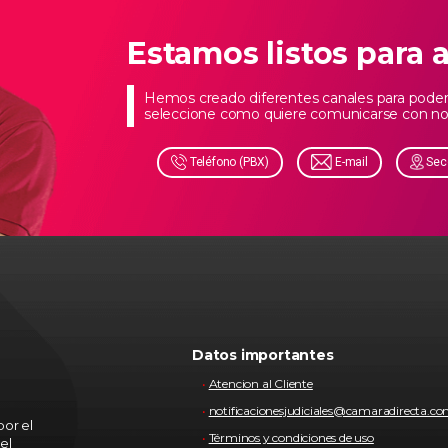
Estamos listos para 
Hemos creado diferentes canales para poder 
seleccione como quiere comunicarse con no
Teléfono (PBX)
E-mail
Sec
Datos importantes
Atencion al Cliente
notificacionesjudiciales@camaradirecta.c
or el
Términos y condiciones de uso
el