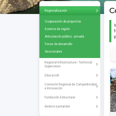
C
Regionalización
Cooperación de proyectos
I
Eventos de región
f
p
Articulación público - privada
Focos de desarrollo
Seccionales
Regional Infrastructure - Technical
Supervision
Educación
Comisión Regional de Competitividad
e Innovación
Fundación Estructurar
destino santander