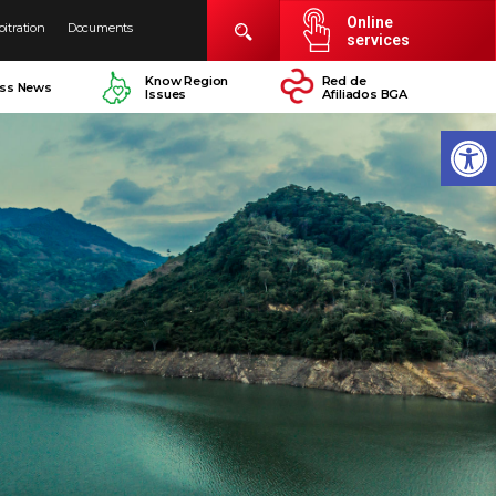
Online
bitration
Documents
services
Know Region
Red de
ess News
Issues
Afiliados BGA