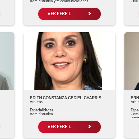
Administrativo y telecomunicaciones
Civil
VER PERFIL
S
EDITH CONSTANZA CEDIEL CHARRIS
ERN
Árbitros
Árbit
Especialidades
Espec
Administrativo
Comer
segu
VER PERFIL