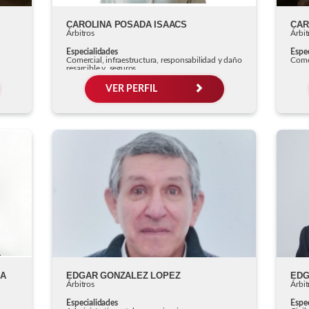
CAROLINA POSADA ISAACS
CAR
Árbitros
Árbit
Especialidades
Espec
Comercial, infraestructura, responsabilidad y daño
Come
resarcible y, seguros
VER PERFIL
CA
EDGAR GONZALEZ LOPEZ
Árbitros
Árbit
Especialidades
Espec