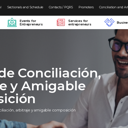
al
Sectionals and Schedule
Contacts / PQRS
Promoters
Conciliation and Ar
Events for
Services for
Busin
Entrepreneurs
entrepreneurs
de Conciliación,
je y Amigable
ición
iliación, arbitraje y amigable composición