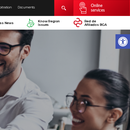
Online
bitration
Documents
services
Know Region
Red de
ess News
Issues
Afiliados BGA