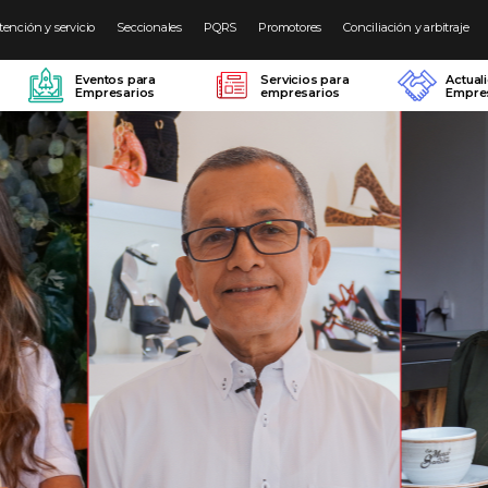
tención y servicio
Seccionales
PQRS
Promotores
Conciliación y arbitraje
Eventos para
Servicios para
Actual
Empresarios
empresarios
Empres