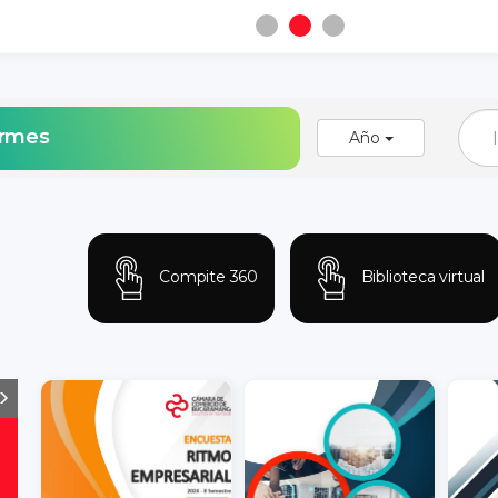
ormes
Año
Compite 360
Biblioteca virtual