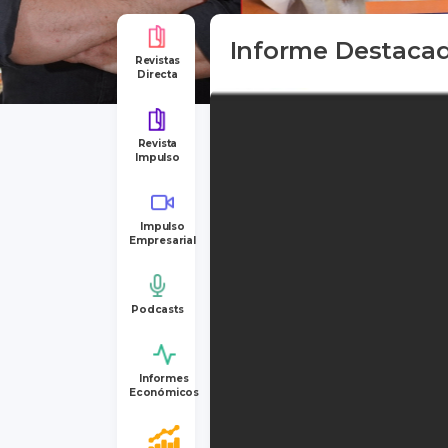
Informe Destaca
Revistas
Directa
Revista
Impulso
Impulso
Empresarial
Podcasts
Informes
Económicos