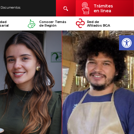
Trámites
Documentos
en línea
idad
Conocer Temás
Red de
arial
de Región
Afiliados BGA