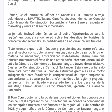
de Grupo EDISUR, y Guillermo Ponzio, gerente comercial de CITITEK;
Daniel
Gómez, Chief Innovation Officer de Gabotrix; Luis Eduardo Clavijo,
cofundador de BIMATED; Tatiana Carreño, directora técnica del Consejo
Colombiano de Construcción Sostenible; y Paola Barrera, experta en
marketing y ventas del sector inmobiliario.
La jornada incluyó además un panel sobre “Oportunidades para la
región”, en donde se conversó sobre los desafíos territoriales, la
competitividad regional y las posibilidades de articulación institucional.
“Este evento sigue reafirmándose y posicionándose como referente
para el sector constructor a nivel regional, no solo trazando hitos en
materia de innovación, sostenibilidad y desarrollo urbano, sino que
también materializó el éxito de una articulación interinstitucional sólida
entre la Cámara de Comercio de Bucaramanga, a través de su iniciativa
Clúster de Construcción, y Camacol Santander. Esta sinergia ha sido
clave para demostrar que la unión de esfuerzos gremiales es el motor
indispensable para fortalecer la competitividad del tejido empresarial
santandereano, trabajar por la transformación de la región y proyectar
un sector más tecnificado y preparado frente a los desafíos de la
industria,” señaló Javier Ricardo Peñaranda, gerente de Camacol
Santander.
El Foro Constructor, a lo largo de sus doce ediciones, ha convocado a
más de 3.300 empresarios de un sector que se consolida como uno de
los principales motores económicos de la región. Al 31 de octubre de
2025, y según cifras de la Cámara de Comercio de Bucaramanga, el