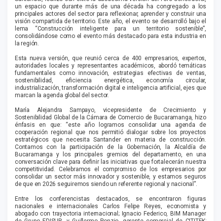
un espacio que durante más de una década ha congregado a los
principales actores del sector para reflexionar, aprender y construir una
visión compartida de territorio. Este año, el evento se desarrolló bajo el
lema “Construcción inteligente para un territorio sostenible”,
consolidándose como el evento más destacado para esta industria en
la región.
Esta nueva versión, que reunió cerca de 400 empresarios, expertos,
autoridades locales y representantes académicos, abordó temáticas
fundamentales como innovación, estrategias efectivas de ventas,
sostenibilidad, eficiencia energética, economía circular,
industrialización, transformación digital e inteligencia artificial, ejes que
marcan la agenda global del sector.
María Alejandra Sampayo, vicepresidente de Crecimiento y
Sostenibilidad Global de la Cámara de Comercio de Bucaramanga, hizo
énfasis en que: “este año logramos consolidar una agenda de
cooperación regional que nos permitió dialogar sobre los proyectos
estratégicos que necesita Santander en materia de construcción.
Contamos con la participación de la Gobernación, la Alcaldía de
Bucaramanga y los principales gremios del departamento, en una
conversación clave para definir las iniciativas que fortalecerán nuestra
competitividad. Celebramos el compromiso de los empresarios por
consolidar un sector más innovador y sostenible, y estamos seguros
de que en 2026 seguiremos siendo un referente regional y nacional”.
Entre los conferencistas destacados, se encontraron figuras
nacionales e internacionales Carlos Felipe Reyes, economista y
abogado con trayectoria internacional; Ignacio Federico, BIM Manager