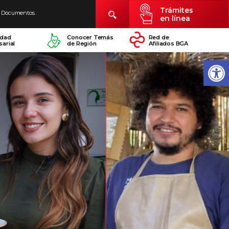
Trámites
Documentos
en línea
idad
Conocer Temás
Red de
arial
de Región
Afiliados BGA