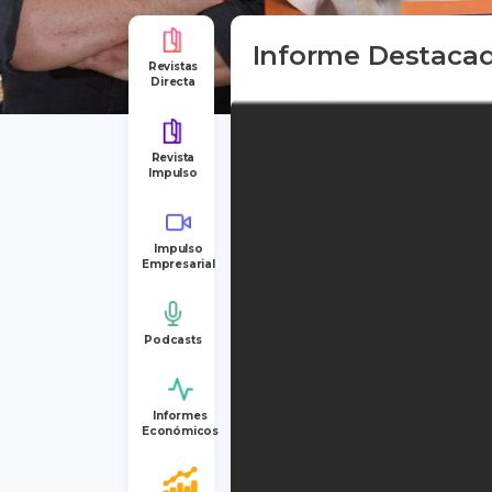
Informe Destaca
Revistas
Directa
Revista
Impulso
Impulso
Empresarial
Podcasts
Informes
Económicos