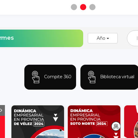
ormes
Año
Compite 360
Biblioteca virtual