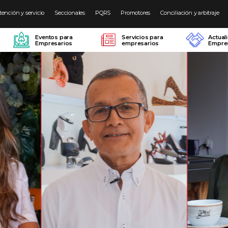
tención y servicio
Seccionales
PQRS
Promotores
Conciliación y arbitraje
Eventos para
Servicios para
Actual
Empresarios
empresarios
Empres