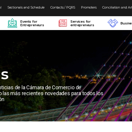
al
Sectionals and Schedule
Contacts / PQRS
Promoters
Conciliation and Ar
Events for
Services for
Busin
Entrepreneurs
entrepreneurs
as
oticias de la Cámara de Comercio de
las más recientes novedades para todos los
ón