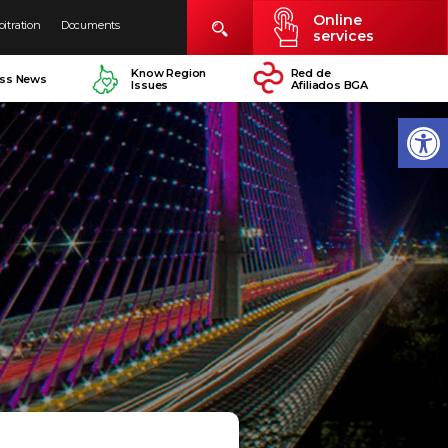
Online
bitration
Documents
services
Know Region
Red de
ess News
Issues
Afiliados BGA