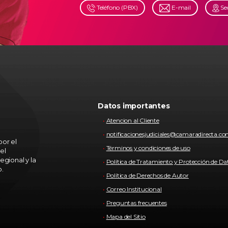
Teléfono (PBX)
E-mail
Se
Datos importantes
Atencion al Cliente
notificacionesjudiciales@camaradirecta.c
or el
Términos y condiciones de uso
el
egional y la
Política de Tratamiento y Protección de Da
o.
Política de Derechos de Autor
Correo Institucional
Preguntas frecuentes
Mapa del Sitio