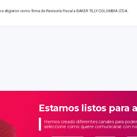
dos eligieron como firma de Revisoría Fiscal a BAKER TILLY COLOMBIA LTDA.
Estamos listos para 
Hemos creado diferentes canales para poder 
seleccione como quiere comunicarse con no