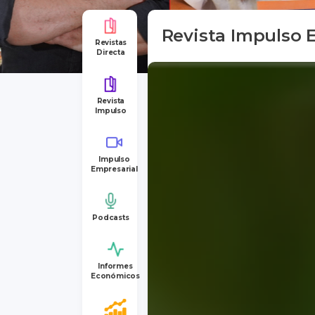
Revista Impulso E
Revistas
Directa
Revista
Impulso
Impulso
Empresarial
Podcasts
Informes
Económicos