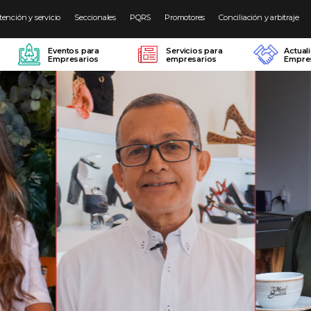
tención y servicio
Seccionales
PQRS
Promotores
Conciliación y arbitraje
Eventos para
Servicios para
Actual
Empresarios
empresarios
Empres