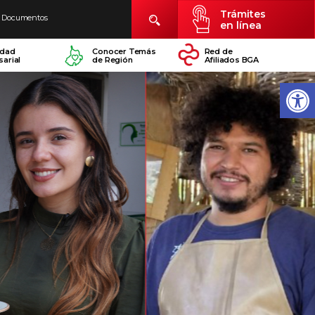
Trámites
Documentos
en línea
idad
Conocer Temás
Red de
arial
de Región
Afiliados BGA