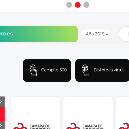
ormes
Año 2019
Compite 360
Biblioteca virtual