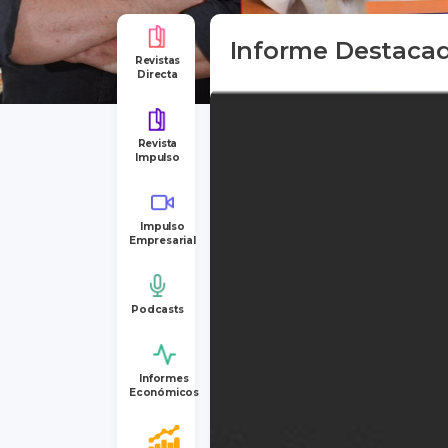
Informe Destaca
Revistas
Directa
Revista
Impulso
Impulso
Empresarial
Podcasts
Informes
Económicos