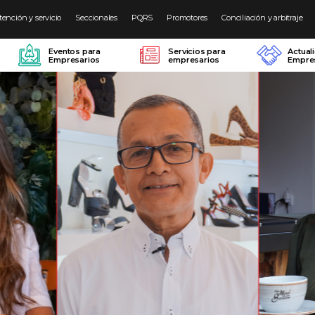
tención y servicio
Seccionales
PQRS
Promotores
Conciliación y arbitraje
Eventos para
Servicios para
Actual
Empresarios
empresarios
Empres