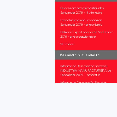
Nuevas empresas constituidas
Santander 2019 - III trimestre
Exportaciones de Servicios en
Santander 2019 - enero-junio
Balance Exportaciones de Santander
2019 - enero-septiembre
Ver todos
INFORMES SECTORIALES
Informe de Desempeño Sectorial
INDUSTRIA MANUFACTURERA de
Santander 2019 - I semestre
Informe de Desempeño Sectores
Estratégicos de Santander 2018
Informe de Desempeño Sectorial
PRODUCCIÓN DE PETRÓLEO de
Santander 2018
Ver todos