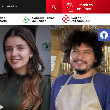
Trámites
Documentos
en línea
idad
Conocer Temás
Red de
arial
de Región
Afiliados BGA