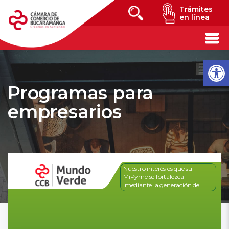
Trámites
en línea
Programas para
empresarios
Nuestro interés es que su
MiPyme se fortalezca
mediante la generación de
capacidades y adopción de
prácticas sostenibles y digitales