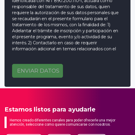
identificada con NIT 890.200.110-1, actuará como
responsable del tratamiento de sus datos, quien
requiere la autorización de sus datos personales que
se recaudarán en el presente formulario para el
tratamiento de los mismos, con la finalidad de: 1)
Adelantar el trámite de inscripción y participación en
el presente programa, evento y/o actividad de su
interés. 2) Contactarlo en caso de requerir
información adicional en temas relacionados con el
presente programa, evento y/o actividad de su
interés. 3). Realizar control de asistencia al presente
programa, evento y/o actividad de su interés. 4).
ENVIAR DATOS
Realizar el envío de información o memorias del
presente programa, evento y/o actividad de su
interés según corresponda. 5) Expedir el respectivo
certificado de la jornada académica del presente
programa, evento y/o actividad de su interés según
corresponda. 6) Informar sobre los eventos
Estamos listos para ayudarle
organizados por la Cámara de Comercio de
Bucaramanga, relacionados con sus funciones,
Hemos creado diferentes canales para poder ofrecerle una mejor
servicios, productos y programas de formación
atención, seleccione como quiere comunicarse con nosotros.
académica que ofrece. 7). Solicitarle que evalúe la
calidad de los servicios.8). Compartir sus datos a