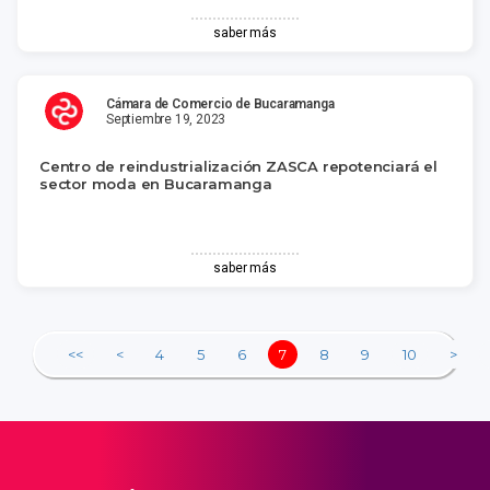
saber más
Cámara de Comercio de Bucaramanga
Septiembre 19, 2023
Centro de reindustrialización ZASCA repotenciará el
sector moda en Bucaramanga
saber más
<<
<
4
5
6
7
8
9
10
>