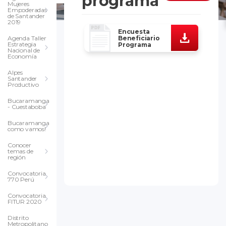
programa
Mujeres
Empoderadas
de Santander
2019
Encuesta
Beneficiario
Agenda Taller
Estrategia
Programa
Nacional de
Economía
Alpes
Santander
Productivo
Bucaramanga
- Cuestaboba
Bucaramanga
como vamos!
Conocer
temas de
región
Convocatoria
770 Perú
Convocatoria
FITUR 2020
Distrito
Metropolitano