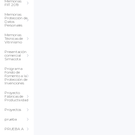
Memorias
FIIT 2019
Memorias
Protección de
Datos
Personales
Memorias
Técnicas de
Vitrinismo
Presentación
comercial
Simacota
Programa
Fondo de
Fomento a la
Protección de
Invenciones
Proyecto
Fábricas de
Productividad
Proyectos
prueba
PRUEBA A