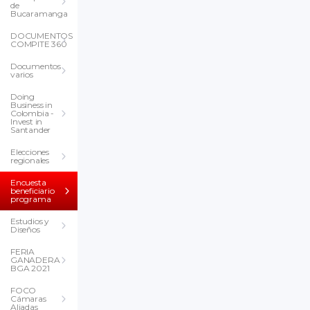
de
Bucaramanga
DOCUMENTOS
COMPITE 360
Documentos
varios
Doing
Business in
Colombia -
Invest in
Santander
Elecciones
regionales
Encuesta
beneficiario
programa
Estudios y
Diseños
FERIA
GANADERA
BGA 2021
FOCO
Cámaras
Aliadas