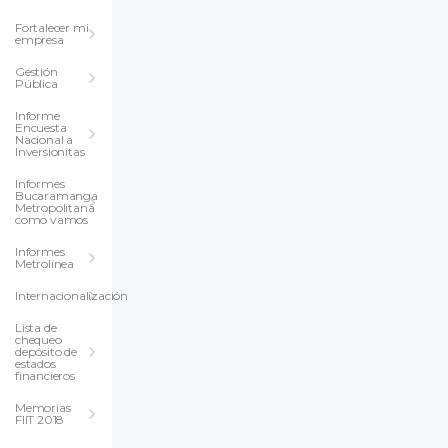
Fortalecer mi
empresa
Gestión
Pública
Informe
Encuesta
Nacional a
Inversionitas
Informes
Bucaramanga
Metropolitana
como vamos
Informes
Metrolínea
Internacionalización
Lista de
chequeo
depósito de
estados
financieros
Memorias
FIIT 2018