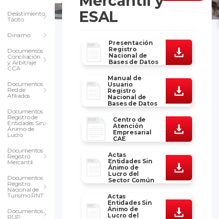
Mercantil y
ESAL
Desistimiento
Tácito
Dinamo
Presentación
Registro
Documentos
Nacional de
Conciliación
Bases de Datos
y Arbitraje
CCA
Manual de
Documentos
Usuario
Red de
Registro
Afiliados
Nacional de
Bases de Datos
Documentos
Registro de
Centro de
Entidades Sin
Atención
Ánimo de
Empresarial
Lucro
CAE
Documentos
Actas
Registro
Entidades Sin
Mercantil
Ánimo de
Lucro del
Documentos
Sector Común
Registro
Nacional de
Turismo RNT
Actas
Entidades Sin
Ánimo de
Documentos
Lucro del
RUP