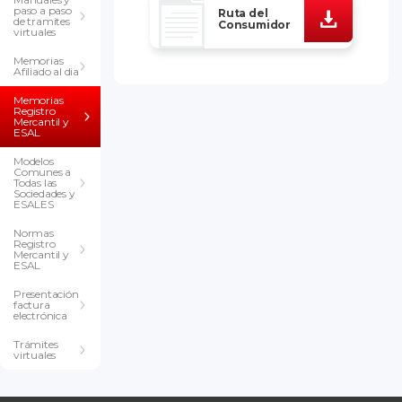
paso a paso
Ruta del
de tramites
Consumidor
virtuales
Memorias
Afiliado al dia
Memorias
Registro
Mercantil y
ESAL
Modelos
Comunes a
Todas las
Sociedades y
ESALES
Normas
Registro
Mercantil y
ESAL
Presentación
factura
electrónica
Trámites
virtuales