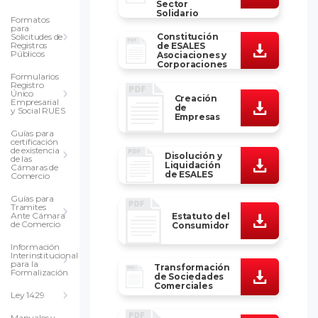
Sector
Solidario
Formatos
para
Solicitudes de
Constitución
Registros
de ESALES
Públicos
Asociaciones y
Corporaciones
Formularios
Registro
Único
Creación
Empresarial
de
y Social RUES
Empresas
Guías para
certificación
de existencia
Disolución y
de las
Liquidación
Cámaras de
de ESALES
Comercio
Guías para
Tramites
Ante Cámara
Estatuto del
de Comercio
Consumidor
Información
Interinstitucional
para la
Transformación
Formalización
de Sociedades
Comerciales
Ley 1429
Manuales y