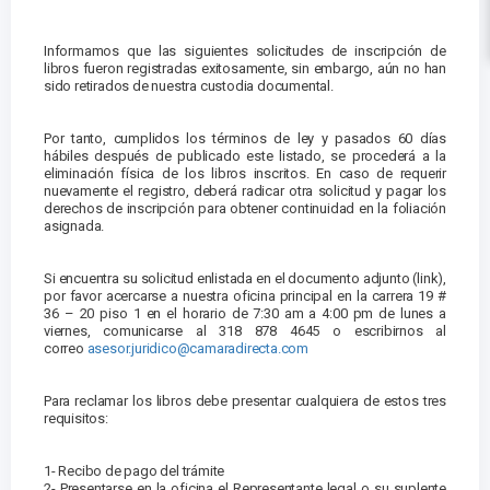
Informamos que las siguientes solicitudes de inscripción de
libros fueron registradas exitosamente, sin embargo, aún no han
sido retirados de nuestra custodia documental.
Por tanto, cumplidos los términos de ley y pasados 60 días
hábiles después de publicado este listado, se procederá a la
eliminación física de los libros inscritos. En caso de requerir
nuevamente el registro, deberá radicar otra solicitud y pagar los
derechos de inscripción para obtener continuidad en la foliación
asignada.
Si encuentra su solicitud enlistada en el documento adjunto (link),
por favor acercarse a nuestra oficina principal en la carrera 19 #
36 – 20 piso 1 en el horario de 7:30 am a 4:00 pm de lunes a
viernes, comunicarse al 318 878 4645 o escribirnos al
correo
asesor.juridico@camaradirecta.com
Para reclamar los libros debe presentar cualquiera de estos tres
requisitos:
1- Recibo de pago del trámite
2- Presentarse en la oficina el Representante legal o su suplente