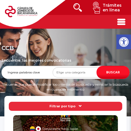
Trámites
en línea
CCB
Encuentre, las mejores convocatorias
BUSCAR
Recuerde que pueda modificar los criterios de búsqueda y reiniciar la búsqueda
en cualquier momento
Filtrar por tipo