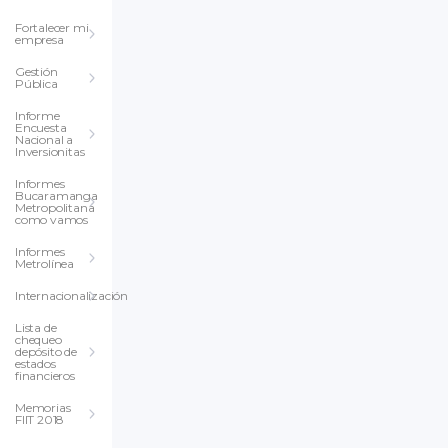
Fortalecer mi
empresa
Gestión
Pública
Informe
Encuesta
Nacional a
Inversionitas
Informes
Bucaramanga
Metropolitana
como vamos
Informes
Metrolínea
Internacionalización
Lista de
chequeo
depósito de
estados
financieros
Memorias
FIIT 2018