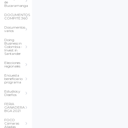
de
Bucaramanga
DOCUMENTOS
COMPITE 360
Documentos
varios
Doing
Business in
Colombia -
Invest in
Santander
Elecciones
regionales
Encuesta
beneficiario
programa
Estudios y
Diseños
FERIA
GANADERA
BGA 2021
FOCO
Cámaras
Aliadas