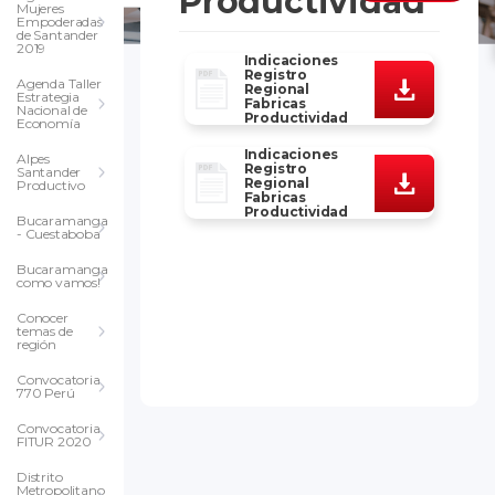
Productividad
Mujeres
Empoderadas
de Santander
2019
Indicaciones
Registro
Agenda Taller
Regional
Estrategia
Fabricas
Nacional de
Productividad
Economía
Indicaciones
Alpes
Registro
Santander
Regional
Productivo
Fabricas
Productividad
Bucaramanga
- Cuestaboba
Bucaramanga
como vamos!
Conocer
temas de
región
Convocatoria
770 Perú
Convocatoria
FITUR 2020
Distrito
Metropolitano