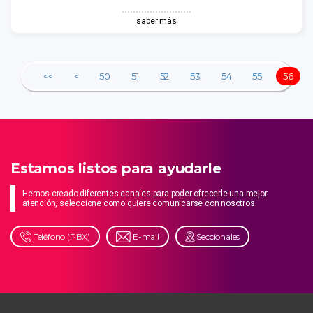
saber más
<<
<
50
51
52
53
54
55
56
Estamos listos para ayudarle
Hemos creado diferentes canales para poder ofrecerle una mejor
atención, seleccione como quiere comunicarse con nosotros.
Teléfono (PBX)
E-mail
Seccionales