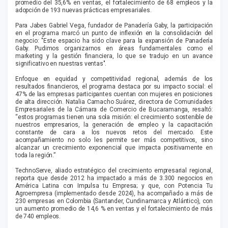
promedio del 35,6% en ventas, el fortalecimiento de 68 empleos y la
adopción de 193 nuevas prácticas empresariales.
Para Jabes Gabriel Vega, fundador de Panadería Gaby, la participación
en el programa marcó un punto de inflexión en la consolidación del
negocio: "Este espacio ha sido clave para la expansión de Panadería
Gaby. Pudimos organizarnos en áreas fundamentales como el
marketing y la gestión financiera, lo que se tradujo en un avance
significativo en nuestras ventas".
Enfoque en equidad y competitividad regional, además de los
resultados financieros, el programa destaca por su impacto social: el
47% de las empresas participantes cuentan con mujeres en posiciones
de alta dirección. Natalia Camacho Suárez, directora de Comunidades
Empresariales de la Cámara de Comercio de Bucaramanga, resaltó:
“estos programas tienen una sola misión: el crecimiento sostenible de
nuestros empresarios, la generación de empleo y la capacitación
constante de cara a los nuevos retos del mercado. Este
acompañamiento no solo les permite ser más competitivos, sino
alcanzar un crecimiento exponencial que impacta positivamente en
toda la región.”
TechnoServe, aliado estratégico del crecimiento empresarial regional,
reporta que desde 2012 ha impactado a más de 3.300 negocios en
América Latina con Impulsa tu Empresa; y que, con Potencia Tu
Agroempresa (implementado desde 2024), ha acompañado a más de
230 empresas en Colombia (Santander, Cundinamarca y Atlántico), con
un aumento promedio de 14,6 % en ventas y el fortalecimiento de más
de 740 empleos.