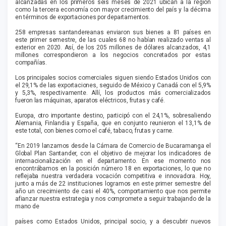
alcanzadas en los primeros seis meses de 2021 ubican a la región
como la tercera economía con mayor crecimiento del país y la décima
en términos de exportaciones por departamentos.
258 empresas santandereanas enviaron sus bienes a 81 países en
este primer semestre, de las cuales 68 no habían realizado ventas al
exterior en 2020. Así, de los 205 millones de dólares alcanzados, 4,1
millones correspondieron a los negocios concretados por estas
compañías.
Los principales socios comerciales siguen siendo Estados Unidos con
el 29,1% de las exportaciones, seguido de México y Canadá con el 5,9%
y 5,3%, respectivamente. Allí, los productos más comercializados
fueron las máquinas, aparatos eléctricos, frutas y café.
Europa, otro importante destino, participó con el 24,1%, sobresaliendo
Alemania, Finlandia y España, que en conjunto reunieron el 13,1% de
este total, con bienes como el café, tabaco, frutas y carne.
“En 2019 lanzamos desde la Cámara de Comercio de Bucaramanga el
Global Plan Santander, con el objetivo de mejorar los indicadores de
internacionalización en el departamento. En ese momento nos
encontrábamos en la posición número 18 en exportaciones, lo que no
reflejaba nuestra verdadera vocación competitiva e innovadora. Hoy,
junto a más de 22 instituciones logramos en este primer semestre del
año un crecimiento de casi el 40%, comportamiento que nos permite
afianzar nuestra estrategia y nos compromete a seguir trabajando de la
mano de
países como Estados Unidos, principal socio, y a descubrir nuevos