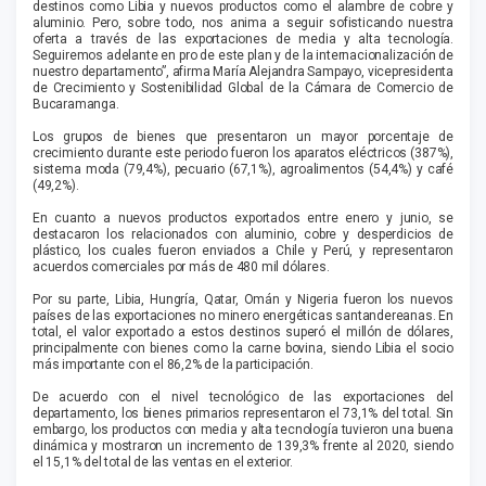
destinos como Libia y nuevos productos como el alambre de cobre y
aluminio. Pero, sobre todo, nos anima a seguir sofisticando nuestra
oferta a través de las exportaciones de media y alta tecnología.
Seguiremos adelante en pro de este plan y de la internacionalización de
nuestro departamento”, afirma María Alejandra Sampayo, vicepresidenta
de Crecimiento y Sostenibilidad Global de la Cámara de Comercio de
Bucaramanga.
Los grupos de bienes que presentaron un mayor porcentaje de
crecimiento durante este periodo fueron los aparatos eléctricos (387%),
sistema moda (79,4%), pecuario (67,1%), agroalimentos (54,4%) y café
(49,2%).
En cuanto a nuevos productos exportados entre enero y junio, se
destacaron los relacionados con aluminio, cobre y desperdicios de
plástico, los cuales fueron enviados a Chile y Perú, y representaron
acuerdos comerciales por más de 480 mil dólares.
Por su parte, Libia, Hungría, Qatar, Omán y Nigeria fueron los nuevos
países de las exportaciones no minero energéticas santandereanas. En
total, el valor exportado a estos destinos superó el millón de dólares,
principalmente con bienes como la carne bovina, siendo Libia el socio
más importante con el 86,2% de la participación.
De acuerdo con el nivel tecnológico de las exportaciones del
departamento, los bienes primarios representaron el 73,1% del total. Sin
embargo, los productos con media y alta tecnología tuvieron una buena
dinámica y mostraron un incremento de 139,3% frente al 2020, siendo
el 15,1% del total de las ventas en el exterior.