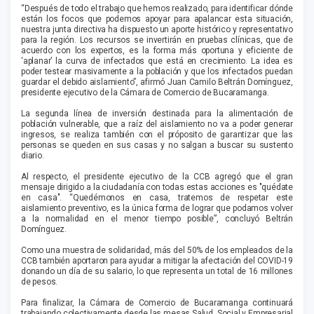
“Después de todo el trabajo que hemos realizado, para identificar dónde
están los focos que podemos apoyar para apalancar esta situación,
nuestra junta directiva ha dispuesto un aporte histórico y representativo
para la región. Los recursos se invertirán en pruebas clínicas, que de
acuerdo con los expertos, es la forma más oportuna y eficiente de
‘aplanar’ la curva de infectados que está en crecimiento. La idea es
poder testear masivamente a la población y que los infectados puedan
guardar el debido aislamiento”, afirmó Juan Camilo Beltrán Domínguez,
presidente ejecutivo de la Cámara de Comercio de Bucaramanga.
La segunda línea de inversión destinada para la alimentación de
población vulnerable, que a raíz del aislamiento no va a poder generar
ingresos, se realiza también con el próposito de garantizar que las
personas se queden en sus casas y no salgan a buscar su sustento
diario.
Al respecto, el presidente ejecutivo de la CCB agregó que el gran
mensaje dirigido a la ciudadanía con todas estas acciones es "quédate
en casa". “Quedémonos en casa, tratemos de respetar este
aislamiento preventivo, es la única forma de lograr que podamos volver
a la normalidad en el menor tiempo posible”, concluyó Beltrán
Domínguez.
Como una muestra de solidaridad, más del 50% de los empleados de la
CCB también aportaron para ayudar a mitigar la afectación del COVID-19
donando un día de su salario, lo que representa un total de 16 millones
de pesos.
Para finalizar, la Cámara de Comercio de Bucaramanga continuará
trabajando colectivamente desde las mesas Salud, Social y Empresarial