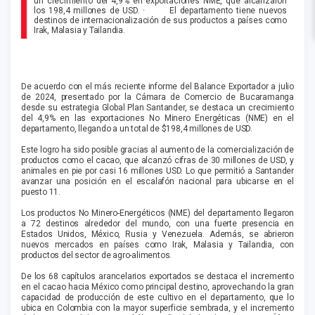
un crecimiento del 4,9% en exportaciones NME, que alcanzaron
los 198,4 millones de USD. · El departamento tiene nuevos
destinos de internacionalización de sus productos a países como
Irak, Malasia y Tailandia.
De acuerdo con el más reciente informe del Balance Exportador a julio
de 2024, presentado por la Cámara de Comercio de Bucaramanga
desde su estrategia Global Plan Santander, se destaca un crecimiento
del 4,9% en las exportaciones No Minero Energéticas (NME) en el
departamento, llegando a un total de $198,4 millones de USD.
Este logro ha sido posible gracias al aumento de la comercialización de
productos como el cacao, que alcanzó cifras de 30 millones de USD, y
animales en pie por casi 16 millones USD. Lo que permitió a Santander
avanzar una posición en el escalafón nacional para ubicarse en el
puesto 11.
Los productos No Minero-Energéticos (NME) del departamento llegaron
a 72 destinos alrededor del mundo, con una fuerte presencia en
Estados Unidos, México, Rusia y Venezuela. Además, se abrieron
nuevos mercados en países como Irak, Malasia y Tailandia, con
productos del sector de agro-alimentos.
De los 68 capítulos arancelarios exportados se destaca el incremento
en el cacao hacia México como principal destino, aprovechando la gran
capacidad de producción de este cultivo en el departamento, que lo
ubica en Colombia con la mayor superficie sembrada, y el incremento