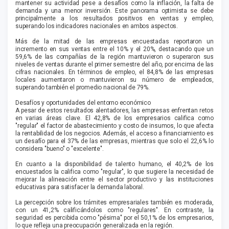
mantener su actividad pese a desafíos como la inflación, la falta de
demanda y una menor inversión. Este panorama optimista se debe
principalmente a los resultados positivos en ventas y empleo,
superando los indicadores nacionales en ambos aspectos.
Más de la mitad de las empresas encuestadas reportaron un
incremento en sus ventas entre el 10% y el 20%, destacando que un
59,6% de las compañías de la región mantuvieron o superaron sus
niveles de ventas durante el primer semestre del año, por encima de las
cifras nacionales. En términos de empleo, el 84,8% de las empresas
locales aumentaron o mantuvieron su número de empleados,
superando también el promedio nacional de 79%.
Desafíos y oportunidades del entorno económico
A pesar de estos resultados alentadores, las empresas enfrentan retos
en varias áreas clave. El 42,8% de los empresarios califica como
"regular" el factor de abastecimiento y costo de insumos, lo que afecta
la rentabilidad de los negocios. Además, el acceso a financiamiento es
un desafío para el 37% de las empresas, mientras que solo el 22,6% lo
considera "bueno" o "excelente".
En cuanto a la disponibilidad de talento humano, el 40,2% de los
encuestados la califica como "regular", lo que sugiere la necesidad de
mejorar la alineación entre el sector productivo y las instituciones
educativas para satisfacer la demanda laboral.
La percepción sobre los trámites empresariales también es moderada,
con un 41,2% calificándolos como "regulares". En contraste, la
seguridad es percibida como "pésima" por el 50,1% de los empresarios,
lo que refleja una preocupación generalizada en la región.