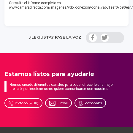
Consulta el informe completo en:
www.camaradirecta.com/imagenes/vdo_conexion/cone_7ab51eaf07690eaf
¿LE GUSTA? PASE LA VOZ
Estamos listos para ayudarle
Hemos creado diferentes canales para poder ofrecerle una mejor
atención, seleccione como quiere comunicarse con nosotros.
Teléfono (PBX)
E-mail
Seccionales