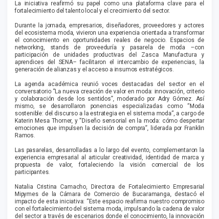
La iniciativa reafirmó su papel como una plataforma clave para el
fortalecimiento del talento local y el crecimiento del sector.
Durante la jornada, empresarios, diseñadores, proveedores y actores
del ecosistema moda, vivieron una experiencia orientada a transformar
el conocimiento en oportunidades reales de negocio. Espacios de
networking, stands de proveeduría y pasarela de moda –con
participación de unidades productivas del Zasca Manufactura y
aprendices del SENA– facilitaron el intercambio de experiencias, la
generación de alianzas y el acceso a insumos estratégicos.
La agenda académica reunió voces destacadas del sector en el
conversatorio “La nueva creación de valor en moda: innovación, criterio
y colaboración desde los sentidos”, moderado por Adry Gómez. Así
mismo, se desarrollaron ponencias especializadas como “Moda
sostenible: del discurso a la estrategia en el sistema moda”, a cargo de
Katerin Mesa Thorner, y “Diseño sensorial en la moda: cómo despertar
emociones que impulsen la decisión de compra”, liderada por Franklin
Ramos.
Las pasarelas, desarrolladas a lo largo del evento, complementaron la
experiencia empresarial al articular creatividad, identidad de marca y
propuesta de valor, fortaleciendo la visión comercial de los
participantes.
Natalia Cristina Camacho, Directora de Fortalecimiento Empresarial
Mipymes de la Cámara de Comercio de Bucaramanga, destacó el
impacto de esta iniciativa: “Este espacio reafirma nuestro compromiso
con el fortalecimiento del sistema moda, impulsando la cadena de valor
del sector a través de escenarios donde el conocimiento, la innovación