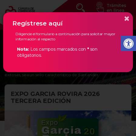
Trámites
en línea
×
Regístrese aquí
Diligencie el formulario a continuación para solicitar mayor
información al respecto
Eventos Estratégicos
Nota:
Los campos marcados con
*
son
obligatorios.
En la Cámara de Comercio de Bucaramanga, creemos en los
empresarios de nuestra región, por ello, les damos todas las
herramientas necesarias para que la creación de empresas
exitosas, sea un sello característico de Santander.
EXPO GARCIA ROVIRA 2026
TERCERA EDICIÓN