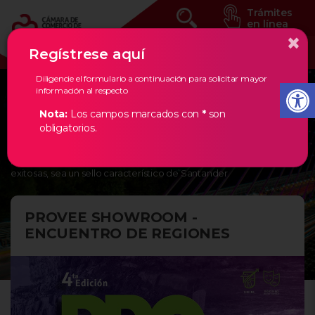
Trámites
en línea
×
Regístrese aquí
Diligencie el formulario a continuación para solicitar mayor
información al respecto
Eventos Estratégicos
Nota:
Los campos marcados con
*
son
obligatorios.
En la Cámara de Comercio de Bucaramanga, creemos en los
empresarios de nuestra región, por ello, les damos todas las
herramientas necesarias para que la creación de empresas
exitosas, sea un sello característico de Santander.
PROVEE SHOWROOM -
ENCUENTRO DE REGIONES