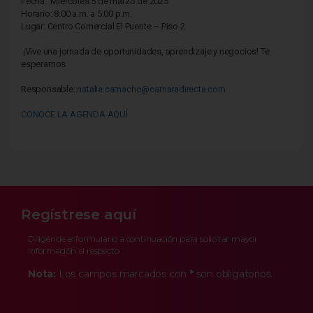
Fecha: Miércoles 5 de marzo de 2025
Horario: 8:00 a.m. a 5:00 p.m.
Lugar: Centro Comercial El Puente – Piso 2
¡Vive una jornada de oportunidades, aprendizaje y negocios! Te
esperamos
Responsable:
natalia.camacho@camaradirecta.com
CONOCE LA AGENDA AQUÍ
Regístrese aquí
Diligencie el formulario a continuación para solicitar mayor
información al respecto
Nota:
Los campos marcados con
*
son obligatorios.