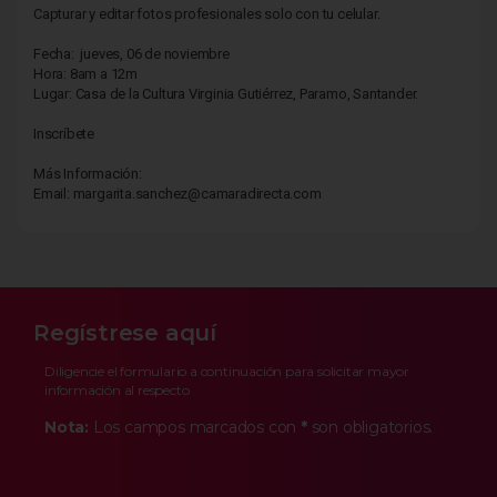
Capturar y editar fotos profesionales solo con tu celular.
Fecha: jueves, 06 de noviembre
Hora: 8am a 12m
Lugar: Casa de la Cultura Virginia Gutiérrez, Paramo, Santander.
Inscríbete
Más Información:
Email: margarita.sanchez@camaradirecta.com
Regístrese aquí
Diligencie el formulario a continuación para solicitar mayor
información al respecto
Nota:
Los campos marcados con
*
son obligatorios.