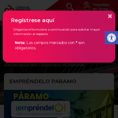
Trámites
en línea
×
Regístrese aquí
Diligencie el formulario a continuación para solicitar mayor
información al respecto
Eventos Estratégicos
Nota:
Los campos marcados con
*
son
obligatorios.
En la Cámara de Comercio de Bucaramanga, creemos en los
empresarios de nuestra región, por ello, les damos todas las
herramientas necesarias para que la creación de empresas
exitosas, sea un sello característico de Santander.
EMPRÉNDELO PARAMO