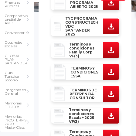
Finanzas
PROGRAMA
Públicas
ABIERTO 2025
Comparativo
TYC PROGRAMA
predial del
CONSTRUCTECH
AMB
VDC
SANTANDER
Convocatorias
2025
Docs redes
Terminos y
sociales
condiciones
Family Corp
GLOBAL
VF(3)
PLAN
SANTANDER
TERMINOS Y
CONDICIONES
Guía
ESSA
Turística
Socorro
Imagenes en
TERMINOS DE
General
REFERENCIA
CONSULTOR
Memorias
FIIT 2018
Terminos y
condiciones
Memorias
Escala+ 2025
INCOTERMS
VF(3)
2020
MasterClass
Terminos y
Condiciones