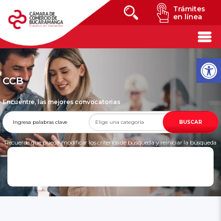
Trámites
en línea
CCB
Encuentre, las mejores convocatorias
BUSCAR
Recuerde que pueda modificar los criterios de búsqueda y reiniciar la búsqueda
en cualquier momento