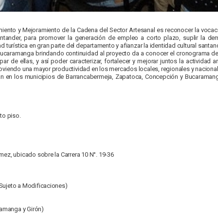
cimiento y Mejoramiento de la Cadena del Sector Artesanal es reconocer la voca
ntander, para promover la generación de empleo a corto plazo, suplir la de
d turística en gran parte del departamento y afianzar la identidad cultural santa
Bucaramanga brindando continuidad al proyecto da a conocer el cronograma de l
par de ellas, y así poder caracterizar, fortalecer y mejorar juntos la activida
oviendo una mayor productividad en los mercados locales, regionales y nacional
rán en los municipios de Barrancabermeja, Zapatoca, Concepción y Bucaramanga
to piso.
mez, ubicado sobre la Carrera 10 N°. 19-36
Sujeto a Modificaciones)
amanga y Girón)