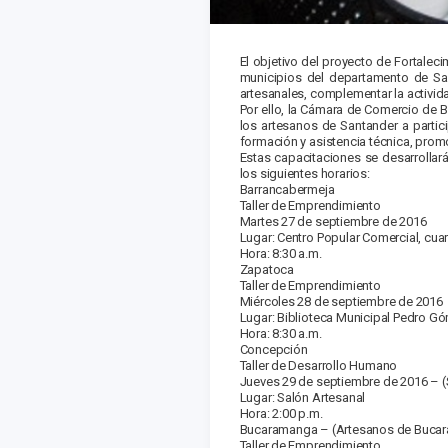
El objetivo del proyecto de Fortale
municipios del departamento de Sa
artesanales, complementar la activida
Por ello, la Cámara de Comercio de 
los artesanos de Santander a partici
formación y asistencia técnica, prom
Estas capacitaciones se desarrolla
los siguientes horarios:
Barrancabermeja
Taller de Emprendimiento
Martes 27 de septiembre de 2016
Lugar: Centro Popular Comercial, cuar
Hora: 8:30 a.m.
Zapatoca
Taller de Emprendimiento
Miércoles 28 de septiembre de 2016
Lugar: Biblioteca Municipal Pedro Gó
Hora: 8:30 a.m.
Concepción
Taller de Desarrollo Humano
Jueves 29 de septiembre de 2016 – (
Lugar: Salón Artesanal
Hora: 2:00 p.m.
Bucaramanga – (Artesanos de Bucar
Taller de Emprendimiento