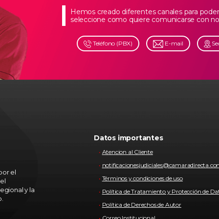
Hemos creado diferentes canales para poder 
seleccione como quiere comunicarse con no
Teléfono (PBX)
E-mail
Se
Datos importantes
Atencion al Cliente
notificacionesjudiciales@camaradirecta.c
or el
Términos y condiciones de uso
el
egional y la
Política de Tratamiento y Protección de Da
o.
Política de Derechos de Autor
Correo Institucional