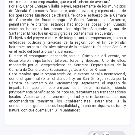
emprender como empresarios, que era el turismo de aventura”.
Por ello, Carlos Enrique Villalba Reyes, representante de los municipios
de Charalá, Coromoro y Ocamonte, ante el evento, y representante de
los operadores turísticos de Charalá, felicitó el esfuerzo de la Cámara
de Comercio de Bucaramanga. “Señores Cámara de Comercio,
permítanme felicitarlos, estamos haciendo las cosas bien. Cuando
estamos haciendo las cosas bien significa Santander y sur de
Santander. El foro fue un éxito y gracias por tenernos en cuenta”.
El objetivo del proyecto era el de integrar tanto a empresarios, como a
entidades públicas y privadas de la región, con el fin de brindar
herramientas para el fortalecimiento de la actividad turística en San Gil y
en el resto del territorio santandereano.
Durante el cronograma agendado para el último día del evento, se
desarrollaron importantes talleres, foros, y debates. Uno de ellos,
moderado por el Vicepresidente de Servicios Empresariales de la
Cámara de Comercio de Bucaramanga, Juan Carlos Rincón.
Cabe resaltar, que la organización de un evento de talla internacional,
como el que finalizó en el día de hoy en San Gil organizado por la
Cámara de Comercio de Bucaramanga, representa el ingreso de
importantes aportes económicos para este municipio, siendo
principalmente beneficiados los hoteles, restaurantes y transportadores
locales. Adicionando, la enorme gratitud y complacencia que nos
encomendaron transmitir los conferencistas extranjeros, a la
comunidad en general por su hospitalidad y, la enorme riqueza cultural y
natural con que cuenta San Gil, y Santander.