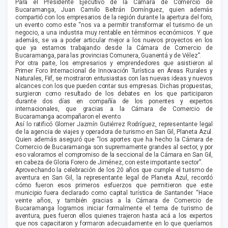
Para el Presidente Ejecutivo de la Cámara de Comercio de
Bucaramanga, Juan Camilo Beltrán Domínguez, quien además
compartió con los empresarios de la región durante la apertura del foro,
un evento como este “nos va a permitir transformar el turismo de un
negocio, a una industria muy rentable en términos económicos. Y que
además, se va a poder articular mejor a los nuevos proyectos en los
que ya estamos trabajando desde la Cámara de Comercio de
Bucaramanga, para las provincias Comunera, Guanentá y de Vélez”.
Por otra parte, los empresarios y emprendedores que asistieron al
Primer Foro Internacional de Innovación Turística en Áreas Rurales y
Naturales, Fiif, se mostraron entusiastas con las nuevas ideas y nuevos
alcances con los que pueden contar sus empresas. Dichas propuestas,
surgieron como resultado de los debates en los que participaron
durante dos días en compañía de los ponentes y expertos
internacionales, que gracias a la Cámara de Comercio de
Bucaramanga acompañaron el evento.
Así lo ratificó Glomer Jazmín Gutiérrez Rodríguez, representante legal
de la agencia de viajes y operadora de turismo en San Gil, Planeta Azul.
Quien además aseguró que “los aportes que ha hecho la Cámara de
Comercio de Bucaramanga son supremamente grandes al sector, y por
eso valoramos el compromiso de la seccional de la Cámara en San Gil,
en cabeza de Gloria Forero de Jiménez, con este importante sector”.
Aprovechando la celebración de los 20 años que cumple el turismo de
aventura en San Gil, la representante legal de Planeta Azul, recordó
cómo fueron esos primeros esfuerzos que permitieron que este
municipio fuera declarado como capital turística de Santander. “Hace
veinte años, y también gracias a la Cámara de Comercio de
Bucaramanga logramos iniciar formalmente el tema de turismo de
aventura, pues fueron ellos quienes trajeron hasta acá a los expertos
que nos capacitaron y formaron adecuadamente en lo que queríamos