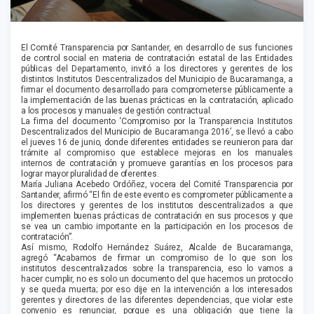
El Comité Transparencia por Santander, en desarrollo de sus funciones
de control social en materia de contratación estatal de las Entidades
públicas del Departamento, invitó a los directores y gerentes de los
distintos Institutos Descentralizados del Municipio de Bucaramanga, a
firmar el documento desarrollado para comprometerse públicamente a
la implementación de las buenas prácticas en la contratación, aplicado
a los procesos y manuales de gestión contractual.
La firma del documento ‘Compromiso por la Transparencia Institutos
Descentralizados del Municipio de Bucaramanga 2016’, se llevó a cabo
el jueves 16 de junio, donde diferentes entidades se reunieron para dar
trámite al compromiso que establece mejoras en los manuales
internos de contratación y promueve garantías en los procesos para
lograr mayor pluralidad de oferentes.
María Juliana Acebedo Ordóñez, vocera del Comité Transparencia por
Santander, afirmó “El fin de este evento es comprometer públicamente a
los directores y gerentes de los institutos descentralizados a que
implementen buenas prácticas de contratación en sus procesos y que
se vea un cambio importante en la participación en los procesos de
contratación”.
Así mismo, Rodolfo Hernández Suárez, Alcalde de Bucaramanga,
agregó “Acabamos de firmar un compromiso de lo que son los
institutos descentralizados sobre la transparencia, eso lo vamos a
hacer cumplir, no es solo un documento del que hacemos un protocolo
y se queda muerta; por eso dije en la intervención a los interesados
gerentes y directores de las diferentes dependencias, que violar este
convenio es renunciar, porque es una obligación que tiene la