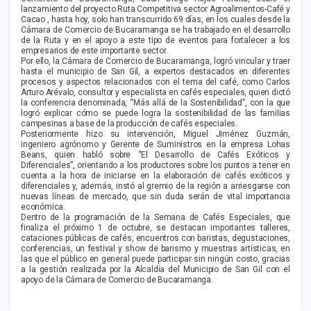
lanzamiento del proyecto Ruta Competitiva sector Agroalimentos-Café y
Cacao , hasta hoy, solo han transcurrido 69 días, en los cuales desde la
Cámara de Comercio de Bucaramanga se ha trabajado en el desarrollo
de la Ruta y en el apoyo a este tipo de eventos para fortalecer a los
empresarios de este importante sector.
Por ello, la Cámara de Comercio de Bucaramanga, logró vincular y traer
hasta el municipio de San Gil, a expertos destacados en diferentes
procesos y aspectos relacionados con el tema del café, como Carlos
Arturo Arévalo, consultor y especialista en cafés especiales, quien dictó
la conferencia denominada, “Más allá de la Sostenibilidad”, con la que
logró explicar cómo se puede logra la sostenibilidad de las familias
campesinas a base de la producción de cafés especiales.
Posteriormente hizo su intervención, Miguel Jiménez Guzmán,
ingeniero agrónomo y Gerente de Suministros en la empresa Lohas
Beans, quien habló sobre “El Desarrollo de Cafés Exóticos y
Diferenciales”, orientando a los productores sobre los puntos a tener en
cuenta a la hora de iniciarse en la elaboración de cafés exóticos y
diferenciales y, además, instó al gremio de la región a arriesgarse con
nuevas líneas de mercado, que sin duda serán de vital importancia
económica.
Dentro de la programación de la Semana de Cafés Especiales, que
finaliza el próximo 1 de octubre, se destacan importantes talleres,
cataciones públicas de cafés, encuentros con baristas, degustaciones,
conferencias, un festival y show de barismo y muestras artísticas, en
las que el público en general puede participar sin ningún costo, gracias
a la gestión realizada por la Alcaldía del Municipio de San Gil con el
apoyo de la Cámara de Comercio de Bucaramanga.