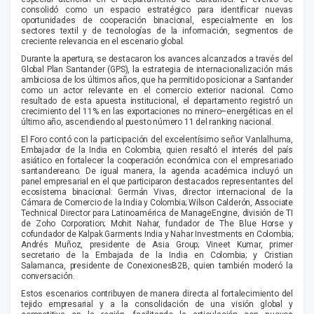
consolidó como un espacio estratégico para identificar nuevas
oportunidades de cooperación binacional, especialmente en los
sectores textil y de tecnologías de la información, segmentos de
creciente relevancia en el escenario global.
Durante la apertura, se destacaron los avances alcanzados a través del
Global Plan Santander (GPS), la estrategia de internacionalización más
ambiciosa de los últimos años, que ha permitido posicionar a Santander
como un actor relevante en el comercio exterior nacional. Como
resultado de esta apuesta institucional, el departamento registró un
crecimiento del 11% en las exportaciones no minero–energéticas en el
último año, ascendiendo al puesto número 11 del ranking nacional.
El Foro contó con la participación del excelentísimo señor Vanlalhuma,
Embajador de la India en Colombia, quien resaltó el interés del país
asiático en fortalecer la cooperación económica con el empresariado
santandereano. De igual manera, la agenda académica incluyó un
panel empresarial en el que participaron destacados representantes del
ecosistema binacional: Germán Vivas, director internacional de la
Cámara de Comercio de la India y Colombia; Wilson Calderón, Associate
Technical Director para Latinoamérica de ManageEngine, división de TI
de Zoho Corporation; Mohit Nahar, fundador de The Blue Horse y
cofundador de Kalpak Garments India y Nahar Investments en Colombia;
Andrés Muñoz, presidente de Asia Group; Vineet Kumar, primer
secretario de la Embajada de la India en Colombia; y Cristian
Salamanca, presidente de ConexionesB2B, quien también moderó la
conversación.
Estos escenarios contribuyen de manera directa al fortalecimiento del
tejido empresarial y a la consolidación de una visión global y