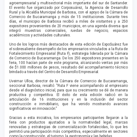
agroempresarial y multisectorial más importante del sur de Santander.
El evento fue organizado por Corposuárez, la Agencia de Desarrollo
Rural y la Alcaldía Municipal de Barbosa, con el apoyo de la Cámara de
Comercio de Bucaramanga y más de 15 instituciones. Durante tres
días, el municipio de Barbosa recibió a miles de visitantes y a 250
expositores provenientes de 20 municipios, en una agenda diversa que
integró muestras comerciales, ruedas de negocio, espacios
académicos y actividades culturales.
Uno de los logros más destacados de esta edición de ExpoSuárez fue
el sobresaliente desempeño de los empresarios vinculados a la Ruta de
Fortalecimiento Empresarial (Ruta F), estrategia liderada por la Cámara
de Comercio de Bucaramanga. De los 250 expositores presentes en la
feria, 100 hacían parte de este programa, alcanzando ventas por más
de $1.000 millones de pesos, resultado del acompañamiento técnico
brindado a través del Centro de Desarrollo Empresarial.
Uveimar Ulloa, director de la Cámara de Comercio de Bucaramanga,
seccional Barbosa, resaltó: "Ruta F viene acompañando al empresario
desde el diagnóstico inicial, para que su crecimiento se dé de manera
productiva y competitiva. El éxito de esta edición radicó en la
articulación de 16 instituciones y en la inclusión del sector
construcción e inmobiliario, que ha venido mostrando avances
significativos en innovación.”
Gracias a esta iniciativa, los empresarios participantes llegaron a la
feria con productos ajustados a la normatividad legal, marcas
renovadas y estrategias de comercialización fortalecidas, lo que les
permitió una participación más competitiva, especialmente en sectores
como la construcción, el turismo, la gastronomía y las bebidas.