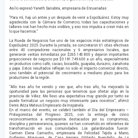
Así lo expresó Yaneth Sanabria, empresaria de Enruanadas:
"Para mí, hay un antes y un después de venir a ExpoSuárez. Estoy muy
agradecida con la Cámara de Comercio; todas las capacitaciones y
talleres nos han hecho más visibles, y eso nos impulsa a creer más en
lo que hacemos.”
La Rueda de Negocios fue uno de los espacios más estratégicos de
ExpoSuárez 2025. Durante la jornada, se concretaron 61 citas efectivas
entre 40 compradores nacionales y 6 empresarios locales, que
generaron ventas inmediatas por $265.145.800 y dejaron importantes
proyecciones de negocio por $3.181.749.600 a un año, especialmente
en productos como café, cacao, bocadillo, guayaba, durazno, zanahoria
y papa. Estos resultados reflejan no solo el impacto comercial directo,
sino también el potencial de crecimiento a mediano plazo para los
productores de la región.
“Año tras año he venido y veo que, año tras año, ha mejorado la
oportunidad para las personas que tenemos que ofertar algo en la
provincia de Vélez. Me llevo una expectativa muy grande por tanto se
puede formalizar un negocio muy interesante para nosotros”, afirmó
Denis Ariza Mateus Empresario de Inspanela.
En el marco del evento, se celebró también el Día del Empresario –
Protagonistas del Progreso 2025, con la entrega de cinco
reconocimientos a empresarios destacados por su compromiso,
disciplina y perseverancia, quienes se han convertido en referentes de
transformación en sus comunidades. Los galardonados fueron:
Carmen Elena Camacho, empresaria de Felicidad Tejida a Mano;
Guillermo Mosquera, de Casa Herrera; Gildardo Avendaño, de La