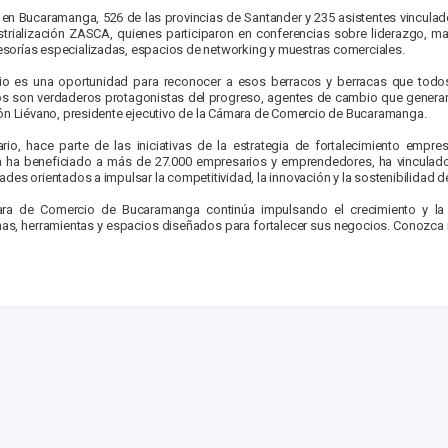
 en Bucaramanga, 526 de las provincias de Santander y 235 asistentes vinculad
ialización ZASCA, quienes participaron en conferencias sobre liderazgo, marketi
sorías especializadas, espacios de networking y muestras comerciales.
rio es una oportunidad para reconocer a esos berracos y berracas que todos
ios son verdaderos protagonistas del progreso, agentes de cambio que genera
cón Liévano, presidente ejecutivo de la Cámara de Comercio de Bucaramanga.
rio, hace parte de las iniciativas de la estrategia de fortalecimiento empr
a ha beneficiado a más de 27.000 empresarios y emprendedores, ha vinculado
des orientados a impulsar la competitividad, la innovación y la sostenibilidad 
ara de Comercio de Bucaramanga continúa impulsando el crecimiento y la
as, herramientas y espacios diseñados para fortalecer sus negocios. Conozca m