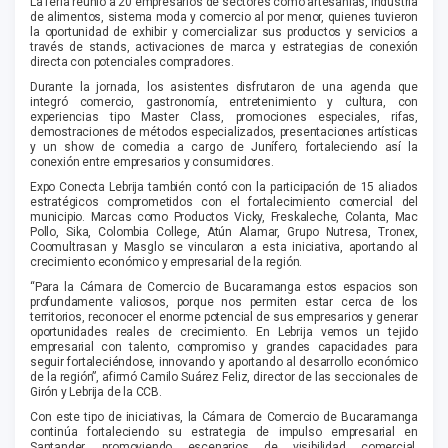
La feria reunió a 20 empresarios de sectores como artesanías, industria
de alimentos, sistema moda y comercio al por menor, quienes tuvieron
la oportunidad de exhibir y comercializar sus productos y servicios a
través de stands, activaciones de marca y estrategias de conexión
directa con potenciales compradores.
Durante la jornada, los asistentes disfrutaron de una agenda que
integró comercio, gastronomía, entretenimiento y cultura, con
experiencias tipo Master Class, promociones especiales, rifas,
demostraciones de métodos especializados, presentaciones artísticas
y un show de comedia a cargo de Junífero, fortaleciendo así la
conexión entre empresarios y consumidores.
Expo Conecta Lebrija también contó con la participación de 15 aliados
estratégicos comprometidos con el fortalecimiento comercial del
municipio. Marcas como Productos Vicky, Freskaleche, Colanta, Mac
Pollo, Sika, Colombia College, Atún Alamar, Grupo Nutresa, Tronex,
Coomultrasan y Masglo se vincularon a esta iniciativa, aportando al
crecimiento económico y empresarial de la región.
“Para la Cámara de Comercio de Bucaramanga estos espacios son
profundamente valiosos, porque nos permiten estar cerca de los
territorios, reconocer el enorme potencial de sus empresarios y generar
oportunidades reales de crecimiento. En Lebrija vemos un tejido
empresarial con talento, compromiso y grandes capacidades para
seguir fortaleciéndose, innovando y aportando al desarrollo económico
de la región”, afirmó Camilo Suárez Feliz, director de las seccionales de
Girón y Lebrija de la CCB.
Con este tipo de iniciativas, la Cámara de Comercio de Bucaramanga
continúa fortaleciendo su estrategia de impulso empresarial en
Santander, promoviendo escenarios de visibilidad comercial,