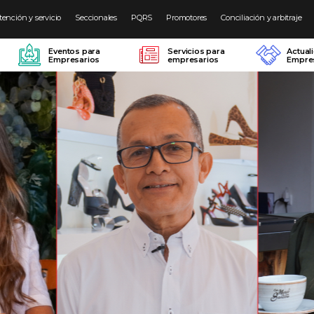
tención y servicio
Seccionales
PQRS
Promotores
Conciliación y arbitraje
Eventos para
Servicios para
Actual
Empresarios
empresarios
Empres