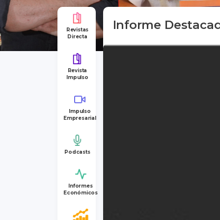
Informe Destaca
Revistas
Directa
Revista
Impulso
Impulso
Empresarial
Podcasts
Informes
Económicos