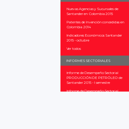
Nuevas Agencias y Sucursales de
Santander en Colombia 2015
Patentes de Invención concedidas en
Colombia 2014
Indicadores Económicos Santander
2015 - octubre
Ver todos
INFORMES SECTORIALES
Informe de Desempeño Sectorial
PRODUCCIÓN DE PETRÓLEO de
Santander 2015 - I semestre
Informe de Desempeño Sectorial
INDUSTRIA MANUFACTURERA de
Santander 2012
Ver todos
INFORMES PROVINCIALES