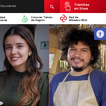
Trámites
Documentos
en línea
idad
Conocer Temás
Red de
arial
de Región
Afiliados BGA