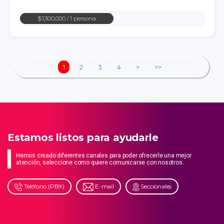
$1,300,000
/ 1 persona
1
2
3
4
>
>>
Estamos listos para ayudarle
Hemos creado diferentes canales para poder ofrecerle una mejor
atención, seleccione como quiere comunicarse con nosotros.
Teléfono (PBX)
E-mail
Seccionales