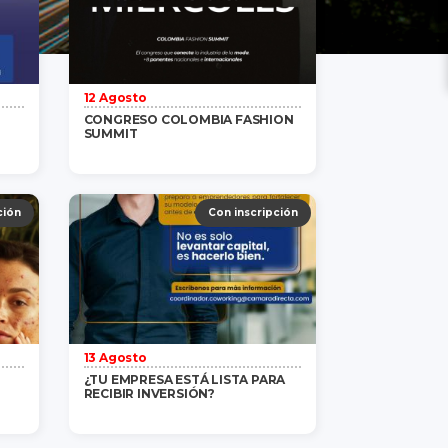
12 Agosto
CONGRESO COLOMBIA FASHION
SUMMIT
ás
Gratis
/ 1 persona
saber más
ción
Con inscripción
13 Agosto
¿TU EMPRESA ESTÁ LISTA PARA
RECIBIR INVERSIÓN?