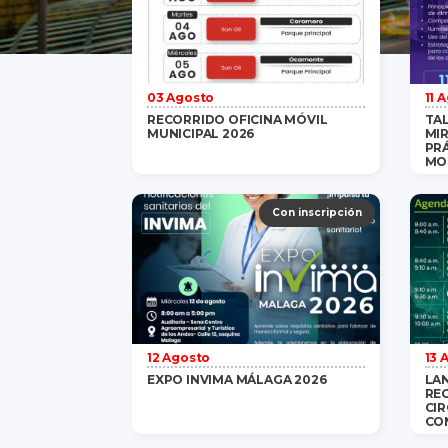
03 Agosto
11 
RECORRIDO OFICINA MÓVIL
TAL
MUNICIPAL 2026
MI
PRÁ
MO
Gratis
/ 1 persona
saber más
Con inscripción
12 Agosto
13 
EXPO INVIMA MÁLAGA 2026
LA
RE
CIR
CO