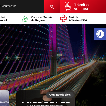
Trámites
Documentos
en línea
idad
Conocer Temás
Red de
arial
de Región
Afiliados BGA
Con inscripción