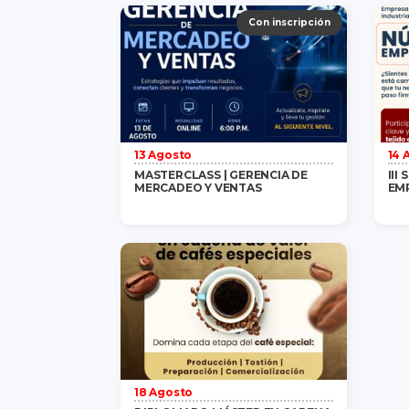
Gratis
/ 1 persona
saber más
Con inscripción
13 Agosto
14 
MASTERCLASS | GERENCIA DE
III
MERCADEO Y VENTAS
EM
Gratis
/ 1 persona
saber más
18 Agosto