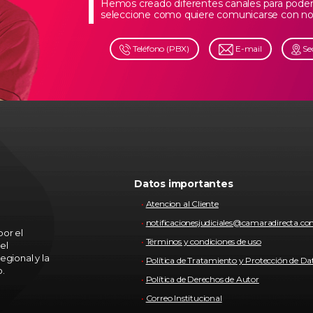
Hemos creado diferentes canales para poder 
seleccione como quiere comunicarse con no
Teléfono (PBX)
E-mail
Se
Datos importantes
Atencion al Cliente
notificacionesjudiciales@camaradirecta.c
or el
Términos y condiciones de uso
el
egional y la
Política de Tratamiento y Protección de Da
o.
Política de Derechos de Autor
Correo Institucional