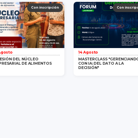
Gratis
/ 1 persona
saber más
Gratis
/ 1 persona
saber m
Con inscripción
Con inscrip
Agosto
14 Agosto
 SESIÓN DEL NÚCLEO
MASTERCLASS "GERENCIAND
PRESARIAL DE ALIMENTOS
CON IA: DEL DATO A LA
DECISIÓN"
Gratis
/ 1 persona
saber más
Gratis
/ 1 persona
saber m