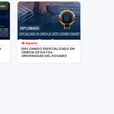
ás
Gratis
/ 1 persona
saber más
ción
18 Agosto
O
DIPLOMADO ESPECIALIZADO EN
CIENCIA DE DATOS -
UNIVERSIDAD DEL ROSARIO
ás
$3,100,000
/ 1 persona
saber más