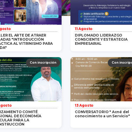
Agosto
11 Agosto
LER EL ARTE DE ATRAER
DIPLOMADO LIDERAZGO
RADAS "INTRODUCCIÓN
CONSCIENTE Y ESTRATEGIA
CTICA AL VITRINISMO PARA
EMPRESARIAL
DA"
Gratis
/ 1 persona
saber más
$1,200,000
/ 1 persona
saber m
Con inscripción
Con inscrip
Agosto
13 Agosto
NZAMIENTO COMITÉ
CONVERSATORIO " Acné del
GIONAL DE ECONOMÍA
conocimiento a un Servicio"
CULAR PARA LA
NSTRUCCIÓN