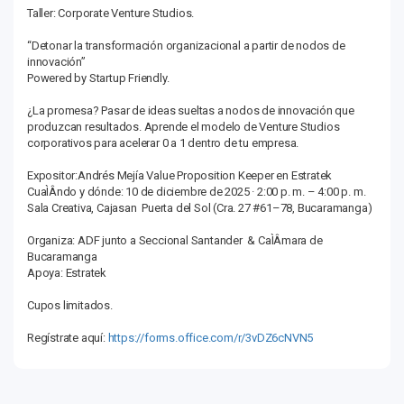
Taller: Corporate Venture Studios.
“Detonar la transformación organizacional a partir de nodos de
innovación”
Powered by Startup Friendly.
¿La promesa? Pasar de ideas sueltas a nodos de innovación que
produzcan resultados. Aprende el modelo de Venture Studios
corporativos para acelerar 0 a 1 dentro de tu empresa.
Expositor:Andrés Mejía Value Proposition Keeper en Estratek
CuaÌÂndo y dónde: 10 de diciembre de 2025 · 2:00 p. m. – 4:00 p. m.
Sala Creativa, Cajasan Puerta del Sol (Cra. 27 #61–78, Bucaramanga)
Organiza: ADF junto a Seccional Santander & CaÌÂmara de
Bucaramanga
Apoya: Estratek
Cupos limitados.
Regístrate aquí:
https://forms.office.com/r/3vDZ6cNVN5