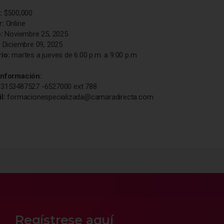
r:
$500,000
r:
Online
o:
Noviembre 25, 2025
:
Diciembre 09, 2025
io:
martes a jueves de 6:00 p.m. a 9:00 p.m
Información:
:
3153487527 -6527000 ext 788
il:
formacionespecializada@camaradirecta.com
Regístrese aquí