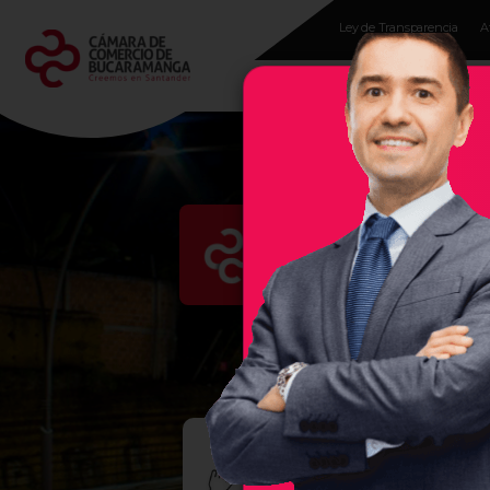
Ley de Transparencia
A
Programas para
empresarios
Evento
En la Cámara de Comercio 
región, por ello, les damos 
empresas exitosas, sea un se
CURS