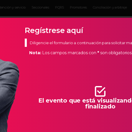
tención y servicio
Seccionales
PQRS
Promotores
Conciliación y arbitraje
Eventos para
Servicios para
Actual
Empresarios
empresarios
Empres
Regístrese aquí
Diligencie el formulario a continuación para solicitar 
Nota:
Los campos marcados con
*
son obligatorios
s Estratégicos
de Bucaramanga, creemos en los empresarios de nuestra
todas las herramientas necesarias para que la creación de
llo característico de Santander.
El evento que está visualizand
finalizado
O SOSTENIBILIDAD AMBIENTAL EN LA G