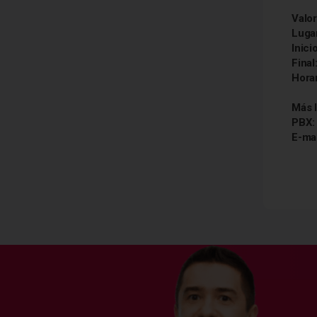
Valo
Luga
Inici
Final
Horar
Más 
PBX
E-ma