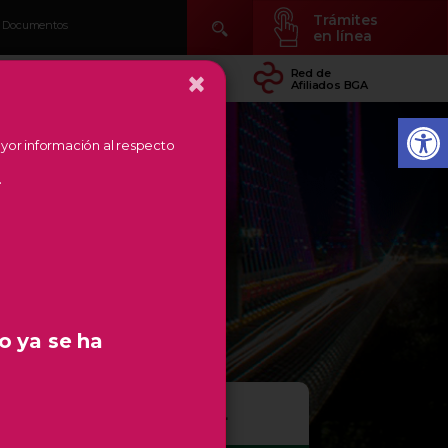
Trámites
Documentos
en línea
×
idad
Conocer Temás
Red de
arial
de Región
Afiliados BGA
mayor información al respecto
.
o ya se ha
ESTIÓN EMPRESARIAL