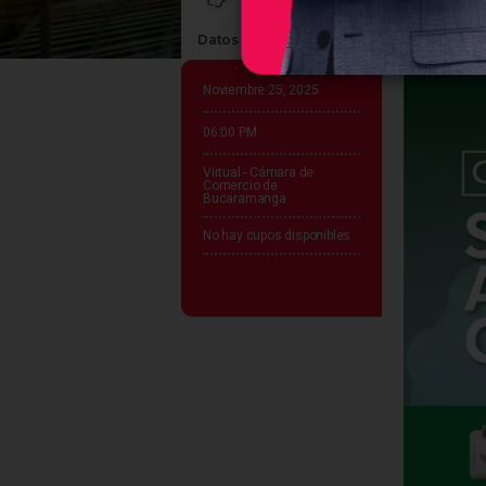
Datos claves del evento
Noviembre 25, 2025
06:00 PM
Virtual - Cámara de
Comercio de
Bucaramanga
No hay cupos disponibles