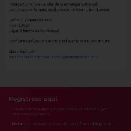
Proteger tu marca es el pilar de tu estrategia comercial.
La marca va de la mano en el proceso de internacionalización.
Fecha: 25 de junio de 2025
Hora: 2:30 pm
Lugar: S-Innova salón principal
Inscríbete aquí y evita que otros se lleven lo que tu construiste.
Más información
coordinador.internacionalizacion@camaradirecta.com
Regístrese aquí
Diligencie el formulario a continuación para solicitar mayor
información al respecto
Nota:
Los campos marcados con
*
son obligatorios.