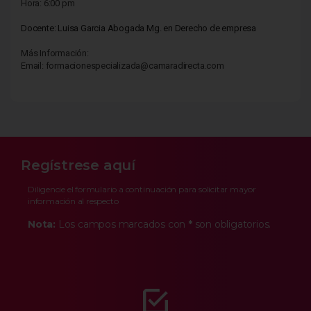
Hora: 6:00 pm
Docente: Luisa Garcia Abogada Mg. en
Derecho de empresa
Más Información:
Email: formacionespecializada@camaradirecta.com
Regístrese aquí
Diligencie el formulario a continuación para solicitar mayor
información al respecto
Nota:
Los campos marcados con
*
son obligatorios.