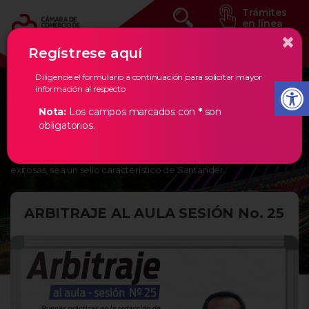
Trámites
en línea
×
Regístrese aquí
Diligencie el formulario a continuación para solicitar mayor
información al respecto
Eventos Estratégicos
Nota:
Los campos marcados con
*
son
obligatorios.
En la Cámara de Comercio de Bucaramanga, creemos en los
empresarios de nuestra región, por ello, les damos todas las
herramientas necesarias para que la creación de empresas
exitosas, sea un sello característico de Santander.
ARBITRAJE AL AULA SESIÓN No. 25