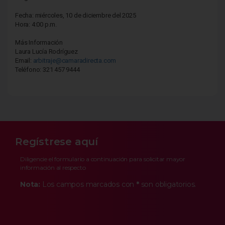
Fecha: miércoles, 10 de diciembre del 2025
Hora: 4:00 p.m.
Más Información
Laura Lucía Rodríguez
Email:
arbitraje@camaradirecta.com
Teléfono: 321 457 9444
Regístrese aquí
Diligencie el formulario a continuación para solicitar mayor
información al respecto
Nota:
Los campos marcados con
*
son obligatorios.