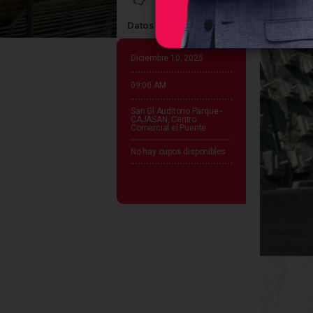
Datos claves del evento
Diciembre 10, 2025
09:00 AM
San Gl Auditorio Parque -
CAJASAN, Centro
Comercial el Puente
No hay cupos disponibles