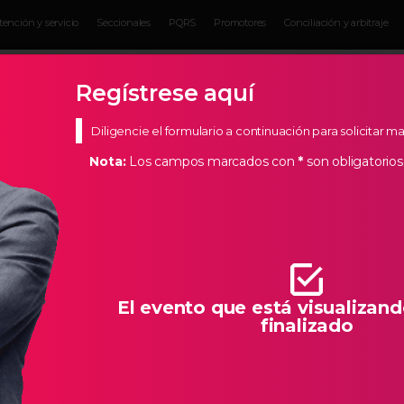
tención y servicio
Seccionales
PQRS
Promotores
Conciliación y arbitraje
Eventos para
Servicios para
Actual
Empresarios
empresarios
Empres
Regístrese aquí
Diligencie el formulario a continuación para solicitar 
Nota:
Los campos marcados con
*
son obligatorios
s Estratégicos
de Bucaramanga, creemos en los empresarios de nuestra
todas las herramientas necesarias para que la creación de
llo característico de Santander.
El evento que está visualizand
finalizado
INFORME DE VEEDURÍAS 2025 SAN GIL