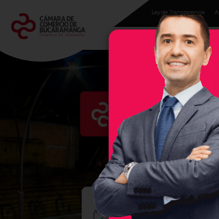
Ley de Transparencia
A
Programas para
empresarios
Evento
En la Cámara de Comercio 
región, por ello, les damos 
empresas exitosas, sea un se
2do 