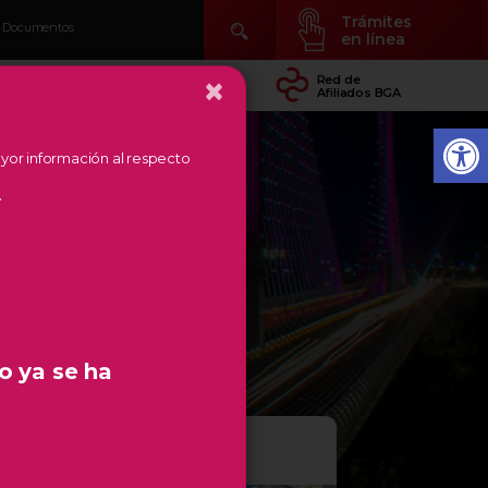
Trámites
Documentos
en línea
×
idad
Conocer Temás
Red de
arial
de Región
Afiliados BGA
mayor información al respecto
.
o ya se ha