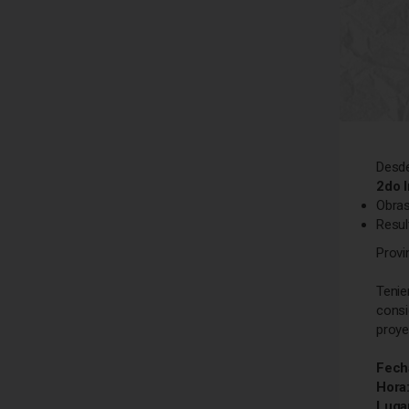
Desde
2do 
Obras
Resul
Provi
Tenie
consi
proye
Fech
Hora
Luga