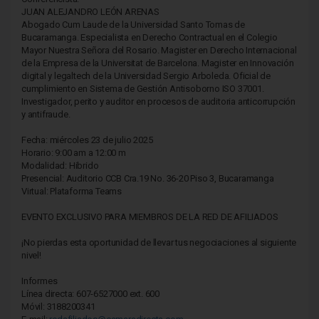
JUAN ALEJANDRO LEÓN ARENAS
Abogado Cum Laude de la Universidad Santo Tomas de
Bucaramanga. Especialista en Derecho Contractual en el Colegio
Mayor Nuestra Señora del Rosario. Magister en Derecho Internacional
de la Empresa de la Universitat de Barcelona. Magister en Innovación
digital y legaltech de la Universidad Sergio Arboleda. Oficial de
cumplimiento en Sistema de Gestión Antisoborno ISO 37001.
Investigador, perito y auditor en procesos de auditoria anticorrupción
y antifraude.
Fecha: miércoles 23 de julio 2025
Horario: 9:00 am a 12:00 m
Modalidad: Hibrido
Presencial: Auditorio CCB Cra.19 No. 36-20 Piso 3, Bucaramanga
Virtual: Plataforma Teams
EVENTO EXCLUSIVO PARA MIEMBROS DE LA RED DE AFILIADOS
¡No pierdas esta oportunidad de llevar tus negociaciones al siguiente
nivel!
Informes
Línea directa: 607-6527000 ext. 600
Móvil: 3188200341