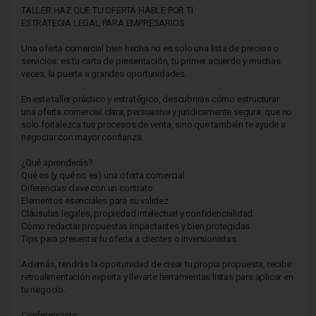
TALLER HAZ QUE TU OFERTA HABLE POR TI
ESTRATEGIA LEGAL PARA EMPRESARIOS
Una oferta comercial bien hecha no es solo una lista de precios o
servicios: es tu carta de presentación, tu primer acuerdo y muchas
veces, la puerta a grandes oportunidades.
En este taller práctico y estratégico, descubrirás cómo estructurar
una oferta comercial clara, persuasiva y jurídicamente segura, que no
solo fortalezca tus procesos de venta, sino que también te ayude a
negociar con mayor confianza.
¿Qué aprenderás?
Qué es (y qué no es) una oferta comercial
Diferencias clave con un contrato
Elementos esenciales para su validez
Cláusulas legales, propiedad intelectual y confidencialidad
Cómo redactar propuestas impactantes y bien protegidas
Tips para presentar tu oferta a clientes o inversionistas
Además, tendrás la oportunidad de crear tu propia propuesta, recibir
retroalimentación experta y llevarte herramientas listas para aplicar en
tu negocio.
Conferencista: