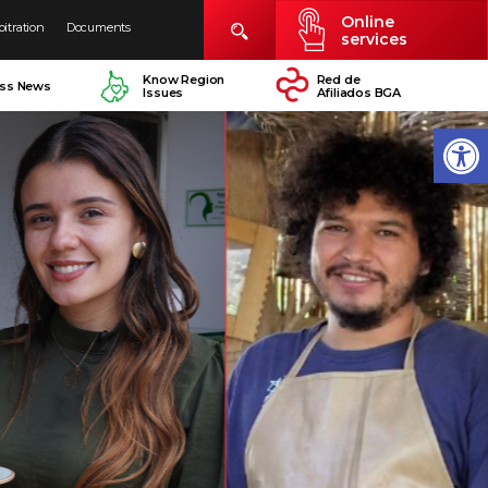
Online
bitration
Documents
services
Know Region
Red de
ess News
Issues
Afiliados BGA