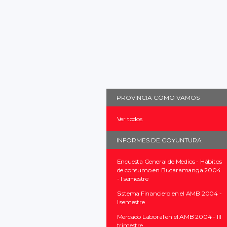
PROVINCIA CÓMO VAMOS
Ver todos
INFORMES DE COYUNTURA
Encuesta General de Medios - Hábitos
de consumo en Bucaramanga 2004
- I semestre
Sistema Financiero en el AMB 2004 -
I semestre
Mercado Laboral en el AMB 2004 - III
trimestre