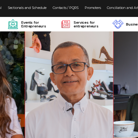
al
Sectionals and Schedule
Contacts / PQRS
Promoters
Conciliation and Ar
Events for
Services for
Busin
Entrepreneurs
entrepreneurs