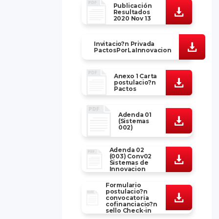
Publicación
Resultados
2020 Nov 13
Invitacio?n Privada
PactosPorLaInnovacion
Anexo 1 Carta
postulacio?n
Pactos
Adenda 01
(Sistemas
002)
Adenda 02
(003) Conv02
Sistemas de
Innovacion
Formulario
postulacio?n
convocatoria
cofinanciacio?n
sello Check-in