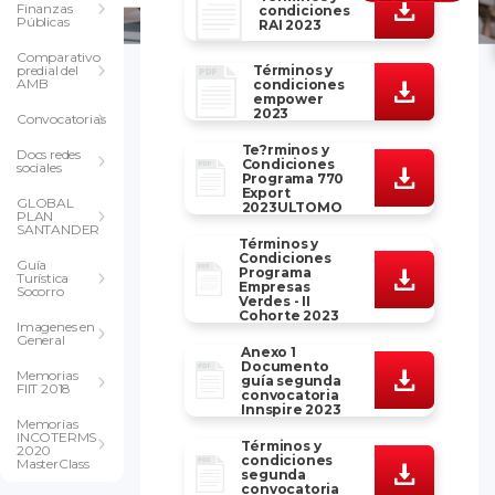
Finanzas
condiciones
Públicas
RAI 2023
Comparativo
Términos y
predial del
AMB
condiciones
empower
2023
Convocatorias
Te?rminos y
Docs redes
Condiciones
sociales
Programa 770
Export
GLOBAL
2023ULTOMO
PLAN
SANTANDER
Términos y
Condiciones
Guía
Programa
Turística
Empresas
Socorro
Verdes - II
Cohorte 2023
Imagenes en
General
Anexo 1
Documento
Memorias
guía segunda
FIIT 2018
convocatoria
Innspire 2023
Memorias
INCOTERMS
Términos y
2020
condiciones
MasterClass
segunda
convocatoria