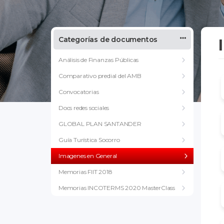
Categorías de documentos
Análisis de Finanzas Públicas
Comparativo predial del AMB
Convocatorias
Docs redes sociales
GLOBAL PLAN SANTANDER
Guía Turística Socorro
Imagenes en General
Memorias FIIT 2018
Memorias INCOTERMS 2020 MasterClass