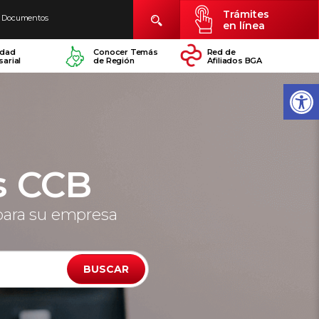
Trámites
Documentos
en línea
idad
Conocer Temás
Red de
arial
de Región
Afiliados BGA
s CCB
para su empresa
BUSCAR