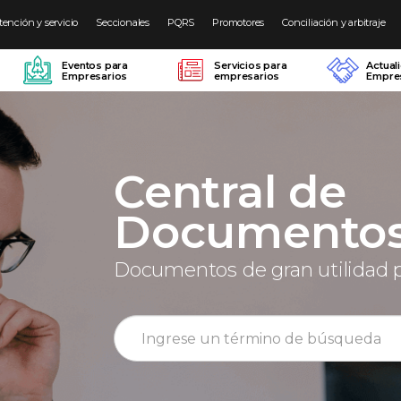
tención y servicio
Seccionales
PQRS
Promotores
Conciliación y arbitraje
Eventos para
Servicios para
Actual
Empresarios
empresarios
Empres
Central de
Documento
Documentos de gran utilidad 