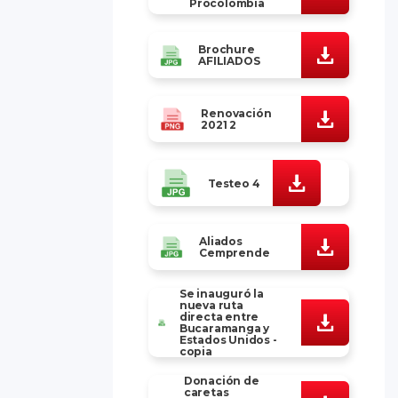
Procolombia
Brochure
AFILIADOS
Renovación
2021 2
Testeo 4
Aliados
Cemprende
Se inauguró la
nueva ruta
directa entre
Bucaramanga y
Estados Unidos -
copia
Donación de
caretas