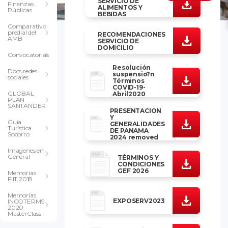
SERVICIO DE
Finanzas
ALIMENTOS Y
Públicas
BEBIDAS
Comparativo
predial del
RECOMENDACIONES
AMB
SERVICIO DE
DOMICILIO
Convocatorias
Resolución
Docs redes
suspensio?n
sociales
Términos
COVID-19-
GLOBAL
Abril2020
PLAN
SANTANDER
PRESENTACION
Y
Guía
GENERALIDADES
Turística
DE PANAMA
Socorro
2024 removed
Imagenes en
General
TÉRMINOS Y
CONDICIONES
GEF 2026
Memorias
FIIT 2018
Memorias
EXPOSERV2023
INCOTERMS
2020
MasterClass