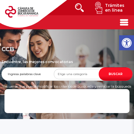
Trámites
en línea
CCB
Encuentre, las mejores convocatorias
BUSCAR
Recuerde que pueda modificar los criterios de búsqueda y reiniciar la búsqueda
en cualquier momento